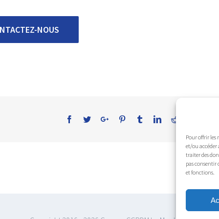
NTACTEZ-NOUS
Pour offrir les
et/ou accéder 
traiter des do
pas consentir 
et fonctions.
Ac