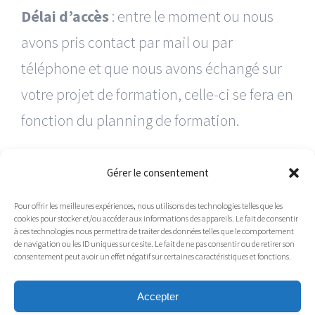
Délai d’accès
: entre le moment ou nous
avons pris contact par mail ou par
téléphone et que nous avons échangé sur
votre projet de formation, celle-ci se fera en
fonction du planning de formation.
Chaque formation se terminera par des
Gérer le consentement
modalités d’évaluation sous forme de quiz
Pour offrir les meilleures expériences, nous utilisons des technologies telles que les
ainsi que de mise en situation.
cookies pour stocker et/ou accéder aux informations des appareils. Le fait de consentir
à ces technologies nous permettra de traiter des données telles que le comportement
de navigation ou les ID uniques sur ce site. Le fait de ne pas consentir ou de retirer son
Nous so
mmes certifiés QUALIOPI
consentement peut avoir un effet négatif sur certaines caractéristiques et fonctions.
Accepter