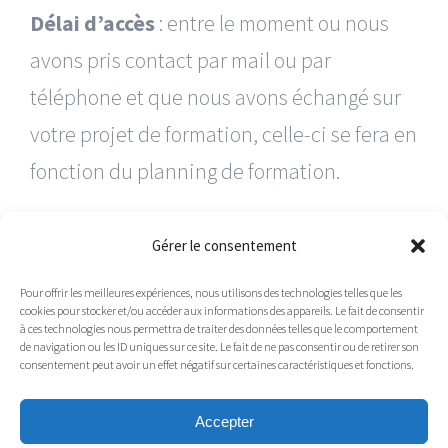
Délai d’accès
: entre le moment ou nous
avons pris contact par mail ou par
téléphone et que nous avons échangé sur
votre projet de formation, celle-ci se fera en
fonction du planning de formation.
Chaque formation se terminera par des
Gérer le consentement
modalités d’évaluation sous forme de quiz
Pour offrir les meilleures expériences, nous utilisons des technologies telles que les
ainsi que de mise en situation.
cookies pour stocker et/ou accéder aux informations des appareils. Le fait de consentir
à ces technologies nous permettra de traiter des données telles que le comportement
de navigation ou les ID uniques sur ce site. Le fait de ne pas consentir ou de retirer son
Nous so
mmes certifiés QUALIOPI
consentement peut avoir un effet négatif sur certaines caractéristiques et fonctions.
Accepter